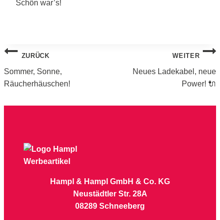
Schön war’s!
BEITRAGSNAVIGATION
ZURÜCK
WEITER
Sommer, Sonne,
Neues Ladekabel, neue
Räucherhäuschen!
Power! 🔌
Hampl & Hampl GmbH & Co. KG
Neustädtler Str. 28A
08289 Schneeberg